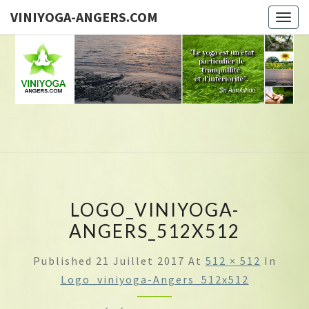
VINIYOGA-ANGERS.COM
Togg
navig
Brigitte
GUILLOU,
Professeur
De Yoga
VINI
LOGO_VINIYOGA-
ANGER
ANGERS_512X512
Published
21 Juillet 2017
At
512 × 512
In
Logo_viniyoga-Angers_512x512