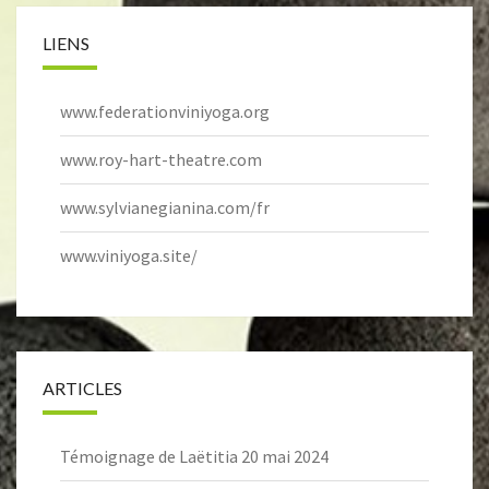
LIENS
www.federationviniyoga.org
www.roy-hart-theatre.com
www.sylvianegianina.com/fr
www.viniyoga.site/
ARTICLES
Témoignage de Laëtitia
20 mai 2024