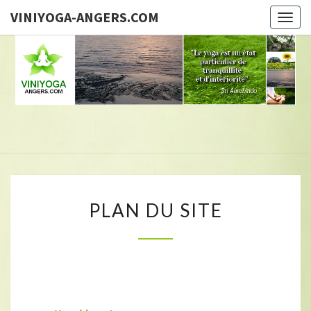
VINIYOGA-ANGERS.COM
Togg
navig
Brigitte
GUILLOU,
Professeur
De Yoga
VINI
PLAN
PLAN DU SITE
ANGER
DU
SITE