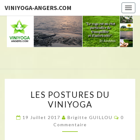
VINIYOGA-ANGERS.COM
Togg
navig
Brigitte
GUILLOU,
Professeur
De Yoga
VINI
LES
LES POSTURES DU
ANGER
POSTURES
VINIYOGA
DU
VINIYOGA
Comment
19 Juillet 2017
Brigitte GUILLOU
0
Commentaire