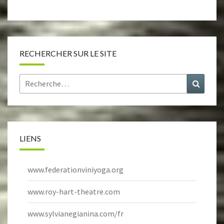
RECHERCHER SUR LE SITE
Rechercher :
Recher
LIENS
www.federationviniyoga.org
www.roy-hart-theatre.com
www.sylvianegianina.com/fr