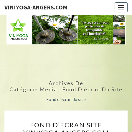
VINIYOGA-ANGERS.COM
Togg
navig
Brigitte
GUILLOU,
Professeur
De Yoga
VINI
Archives De
Catégorie Média :
Fond D'écran Du Site
ANGER
Fond d’écran du site
FOND
FOND D’ÉCRAN SITE
D’ÉCRAN