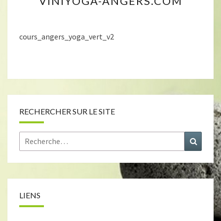
VINIYOGA-ANGERS.COM
SITE
VINIYOGA-
ANGERS.COM
cours_angers_yoga_vert_v2
RECHERCHER SUR LE SITE
Rechercher :
Recher
LIENS